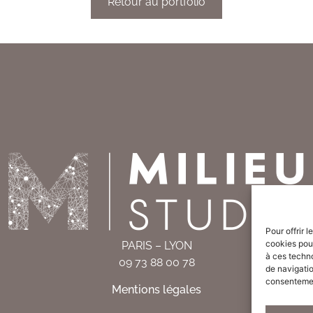
Retour au portfolio
Pour offrir 
cookies pour
PARIS – LYON
à ces techn
09 73 88 00 78
de navigatio
consentement
Mentions légales