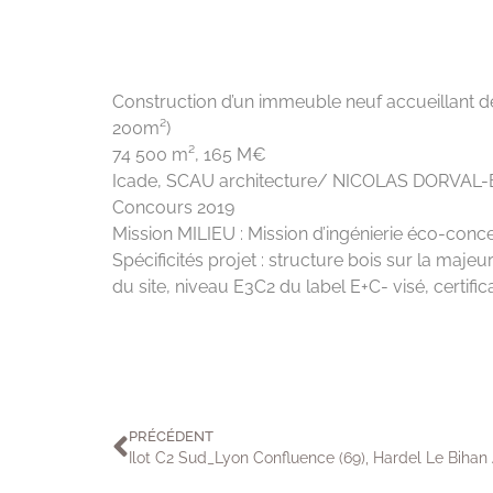
Construction d’un immeuble neuf accueillant de
200m²)
74 500 m², 165 M€
Icade, SCAU architecture/ NICOLAS DORVAL-
Concours 2019
Mission MILIEU : Mission d’ingénierie éco-con
Spécificités projet : structure bois sur la maje
du site, niveau E3C2 du label E+C- visé, cert
PRÉCÉDENT
Ilot C2 Sud_Lyon Confluence (69), Hardel Le Bihan 