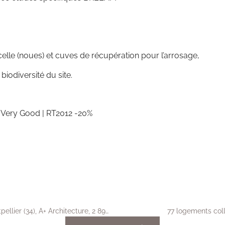
celle (noues) et cuves de récupération pour l’arrosage,
iodiversité du site.
 Very Good | RT2012 -20%
Réhabilitation et extension du musée de l’EAI, Montpellier (34), A+ Architecture, 2 894 m²
77 logements coll